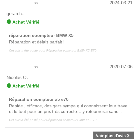
2024-03-21
5
/
5
gerard c.
Achat Vérifié
réparation coompteur BMW X5
Réparation et délais parfait !
Cet avis a été posté pour
Réparation compteur BMW X5 E70
2020-07-06
5
/
5
Nicolas O.
Achat Vérifié
Réparation compteur x5 e70
Rapide , efficace, des gars sympa qui connaissent leur travail
et le tout pour un prix très correcte. J’y retournerai sans...
Cet avis a été posté pour
Réparation compteur BMW X5 E70
Voir plus d'avis