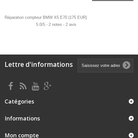
Réparation compteur BMW X5 E70
(
175
EUR
)
5.0
/
5
-
2
notes -
2
avis
Lettre d'informations
Catégories
Informations
Mon compte