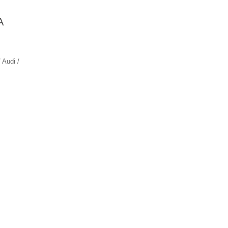
A
 Audi /