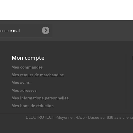
Mon compte
Mes commandes
Mes retours de marchandise
Mes avoirs
Mes adresses
Mes informations personnelles
Mes bons de réduction
ELECTROTECH
-
Moyenne :
4.9
/
5
- Basée sur
838
avis client