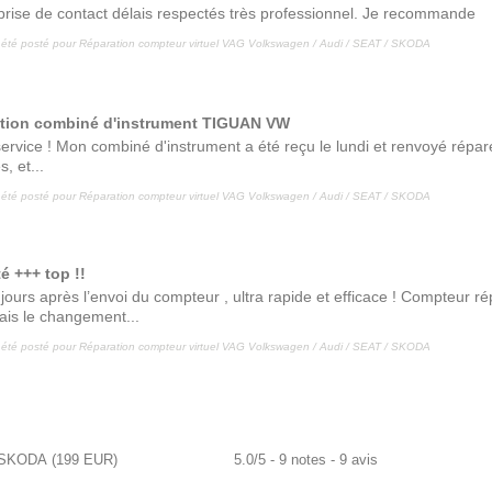
rise de contact délais respectés très professionnel. Je recommande
 été posté pour
Réparation compteur virtuel VAG Volkswagen / Audi / SEAT / SKODA
tion combiné d'instrument TIGUAN VW
ervice ! Mon combiné d'instrument a été reçu le lundi et renvoyé répar
s, et...
 été posté pour
Réparation compteur virtuel VAG Volkswagen / Audi / SEAT / SKODA
é +++ top !!
jours après l’envoi du compteur , ultra rapide et efficace ! Compteur r
lais le changement...
 été posté pour
Réparation compteur virtuel VAG Volkswagen / Audi / SEAT / SKODA
/ SKODA
(
199
EUR
)
5.0
/
5
-
9
notes -
9
avis