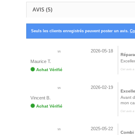
AVIS (5)
Seuls les clients enregistrés peuvent poster un avis.
Co
2026-05-18
5
/
5
Répara
Excell
Maurice T.
Achat Vérifié
Cet avis a
2026-02-19
5
/
5
Excelle
Avant d
Vincent B.
mon cas,
Achat Vérifié
Cet avis a
2025-05-22
5
/
5
Combi 