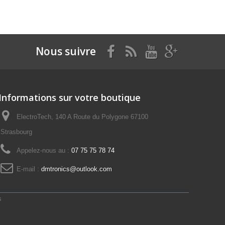
Nous suivre
Informations sur votre boutique
ElectroTech, 140 A Route du Polygone 67100
Strasbourg
Appelez-nous au :
07 75 75 78 74
E-mail :
dmtronics@outlook.com
s