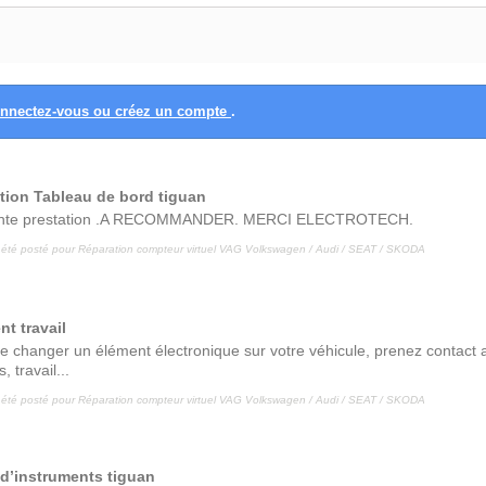
nnectez-vous ou créez un compte
.
tion Tableau de bord tiguan
ente prestation .A RECOMMANDER. MERCI ELECTROTECH.
 été posté pour
Réparation compteur virtuel VAG Volkswagen / Audi / SEAT / SKODA
nt travail
e changer un élément électronique sur votre véhicule, prenez contact 
 travail...
 été posté pour
Réparation compteur virtuel VAG Volkswagen / Audi / SEAT / SKODA
d’instruments tiguan