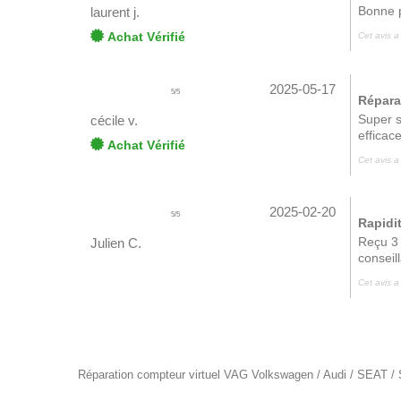
Bonne p
laurent j.
Achat Vérifié
Cet avis a
2025-05-17
5
/
5
Répara
Super s
cécile v.
efficace
Achat Vérifié
Cet avis a
2025-02-20
5
/
5
Rapidit
Reçu 3 
Julien C.
conseil
Cet avis a
Réparation compteur virtuel VAG Volkswagen / Audi / SEAT 