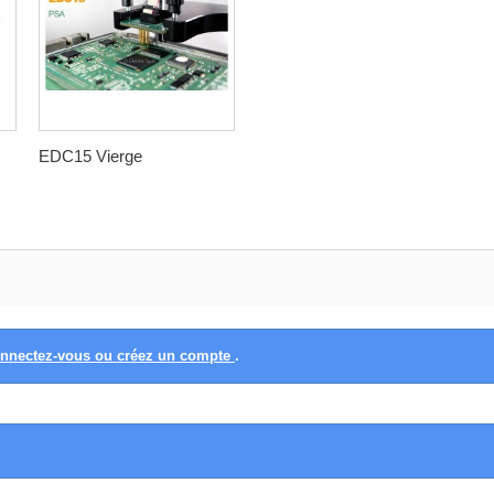
EDC15 Vierge
nnectez-vous ou créez un compte
.