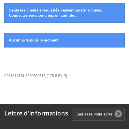
Seuls les clients enregistrés peuvent poster un avis.
Connectez-vous ou créez un compte
.
Aucun avis pour le moment.
0281011324 8200309316
(
178.8
EUR
)
Lettre d'informations