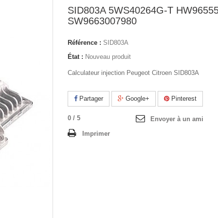
SID803A 5WS40264G-T HW96555
SW9663007980
Référence :
SID803A
État :
Nouveau produit
Calculateur injection Peugeot Citroen SID803A
Partager
Google+
Pinterest
0
/
5
Envoyer à un ami
Imprimer