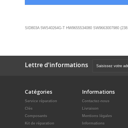
SID803A 5WS40264G-T HW9655534080 SW9663007980
(
238
Lettre d'informations
Catégories
Informations
Service réparation
Contactez-nous
Clés
Livraison
Composants
Mentions légales
Kit de réparation
Informations