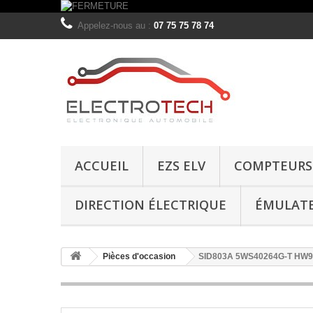
Appelez-nous au :
07 75 75 78 74
ACCUEIL
EZS ELV
COMPTEURS
DIRECTION ÉLECTRIQUE
ÉMULAT
Pièces d'occasion
SID803A 5WS40264G-T HW9