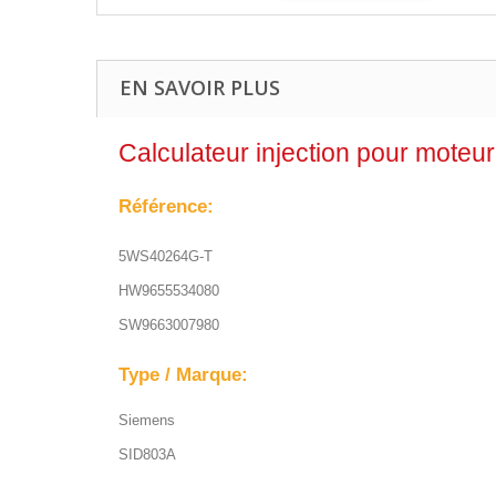
EN SAVOIR PLUS
Calculateur injection pour moteu
Référence:
5WS40264G-T
HW9655534080
SW9663007980
Type / Marque:
Siemens
SID803A