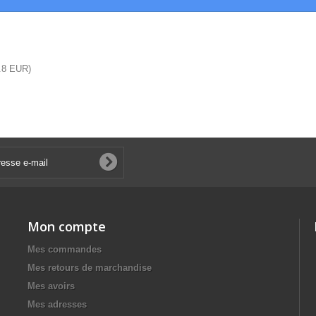
.8
EUR
)
Mon compte
Mes commandes
Mes retours de marchandise
Mes avoirs
Mes adresses