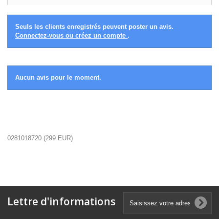
Seuls les clients enregistrés peuvent poster un avis.
Connectez-vous ou créez un compte
.
Aucun avis pour le moment.
0281018720
(
299
EUR
)
Lettre d'informations