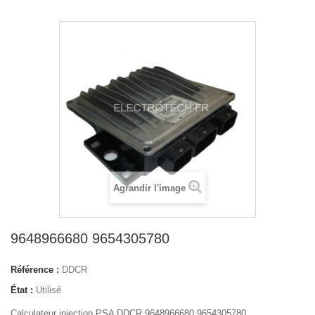
Agrandir l'image
9648966680 9654305780
Référence :
DDCR
État :
Utilisé
Calculateur injection PSA DDCR 9648966680 9654305780