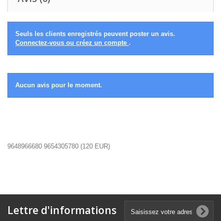
Seuls les clients enregistrés peuvent poster un avis.
Connectez-vous ou créez un compte
.
Aucun avis pour le moment.
9648966680 9654305780
(
120
EUR
)
Lettre d'informations