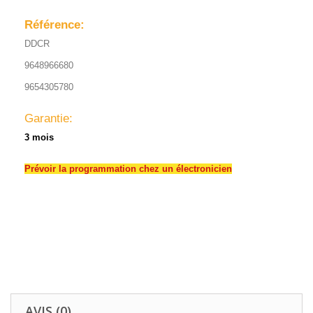
Référence:
DDCR
9648966680
9654305780
Garantie:
3 mois
Prévoir la programmation chez un électronicien
AVIS (0)