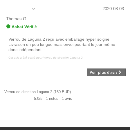
2020-08-03
5
/
5
Thomas G.
Achat Vérifié
Verrou de Laguna 2 reçu avec emballage hyper soigné.
Livraison un peu longue mais envoi pourtant le jour même
donc indépendant...
Cet avis a été posté pour
Verrou de direction Laguna 2
Voir plus d'avis
Verrou de direction Laguna 2
(
150
EUR
)
5.0
/
5
-
1
notes -
1
avis