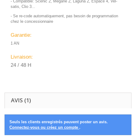
- Compatible: Scenic 2, Megane 2, Laguna 2, Espace 4, Vel-
satis, Clio 3...
- Se re-code automatiquement, pas besoin de programmation
chez le concessionnaire
Garantie:
1 AN
Livraison:
24 / 48 H
AVIS (1)
Seuls les clients enregistrés peuvent poster un avis.
Connectez-vous ou créez un compte
.